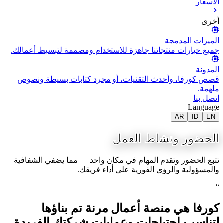
الأسعار
أخرى
الميزات المدمجة
جميع خيارات منتجاتنا جاهزة للاستخدام ومصممة لتبسيط أعمالك.
المدونة
قصص كورفا، وأحدث التقنيات، أو مجرد كتابات بسيطة ونصوص
ملهمة.
اتصل بنا
Language
AR
ID
EN
الحضور ونشاط العمل
تتبع الحضور وتقدم المهام في مكان واحد — مما يضفي الشفافية
والمسؤولية والرؤى الفورية على أداء فريقك.
“
كورفا هي منصة أعمال مرنة تم بناؤها
لتناسب احتياجات وعمليات شركتك الفريدة