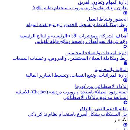
إدارة المهام وتعاون الفريق
تعاون مع فريقك وأدره بمرونة باستخدام نظام Agile
الحضور ونشاط العمل
ربط ومكاملة نظام تسجيل الحضور مع تتبع تقدم المهام
أهداف الشركة، ومؤشرات الأداء الرئيسية والنتائج الرئيسية
وجّه فريقك نحو أهداف واضحة ونتائج قابلة للقياس
إدارة المبيعات والعملاء المحتملين
ربط ومكاملة العملاء المحتملين، والعروض، وعمليات المبيعات
المالية والمحاسبة
إدارة الميزانيات، وتتبع النفقات، وتبسيط التقارير المالية
الذكاء الاصطناعي من كورفا
أتمتة ردود العملاء باستخدام روبوت دردشة (Chatbot) للأسئلة
الشائعة مدعوم بالذكاء الاصطناعي
نظام الدعم الفني والتذاكر
حل المشكلات بشكل أسرع باستخدام نظام تذاكر ذكي
الأسعار