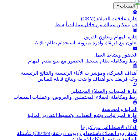
المنتجات
إدارة علاقات العملاء (CRM)
قم بتمكين عملك من خلال عمليات أبسط
إدارة المهام وتعاون الفريق
تعاون مع فريقك وأدره بمرونة باستخدام نظام Agile
الحضور ونشاط العمل
ربط ومكاملة نظام تسجيل الحضور مع تتبع تقدم المهام
أهداف الشركة، ومؤشرات الأداء الرئيسية والنتائج الرئيسية
وجّه فريقك نحو أهداف واضحة ونتائج قابلة للقياس
إدارة المبيعات والعملاء المحتملين
ربط ومكاملة العملاء المحتملين، والعروض، وعمليات المبيعات
المالية والمحاسبة
إدارة الميزانيات، وتتبع النفقات، وتبسيط التقارير المالية
الذكاء الاصطناعي من كورفا
أتمتة ردود العملاء باستخدام روبوت دردشة (Chatbot) للأسئلة
الشائعة مدعوم بالذكاء الاصطناعي