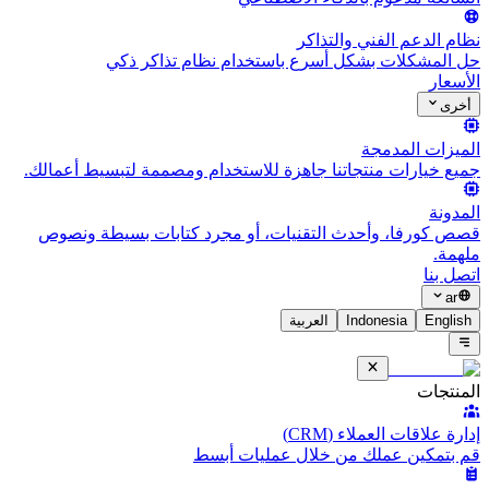
نظام الدعم الفني والتذاكر
حل المشكلات بشكل أسرع باستخدام نظام تذاكر ذكي
الأسعار
أخرى
الميزات المدمجة
جميع خيارات منتجاتنا جاهزة للاستخدام ومصممة لتبسيط أعمالك.
المدونة
قصص كورفا، وأحدث التقنيات، أو مجرد كتابات بسيطة ونصوص
ملهمة.
اتصل بنا
ar
English
Indonesia
العربية
المنتجات
إدارة علاقات العملاء (CRM)
قم بتمكين عملك من خلال عمليات أبسط